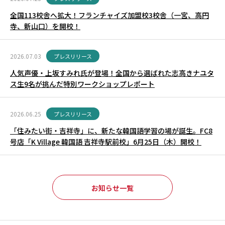
全国113校舎へ拡大！フランチャイズ加盟校3校舎（一宮、高円
寺、新山口）を開校！
2026.07.03
プレスリリース
人気声優・上坂すみれ氏が登場！全国から選ばれた志高きナユタ
ス生9名が挑んだ特別ワークショップレポート
2026.06.25
プレスリリース
「住みたい街・吉祥寺」に、新たな韓国語学習の場が誕生。FC8
号店「K Village 韓国語 吉祥寺駅前校」6月25日（木）開校！
お知らせ一覧