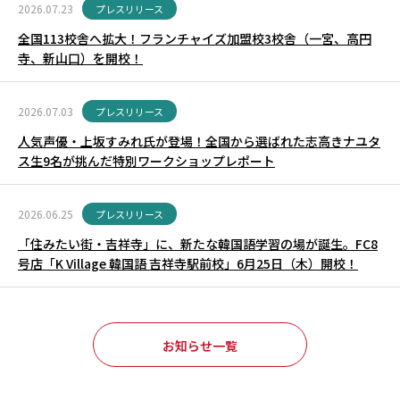
2026.07.23
プレスリリース
全国113校舎へ拡大！フランチャイズ加盟校3校舎（一宮、高円
寺、新山口）を開校！
2026.07.03
プレスリリース
人気声優・上坂すみれ氏が登場！全国から選ばれた志高きナユタ
ス生9名が挑んだ特別ワークショップレポート
2026.06.25
プレスリリース
「住みたい街・吉祥寺」に、新たな韓国語学習の場が誕生。FC8
号店「K Village 韓国語 吉祥寺駅前校」6月25日（木）開校！
お知らせ一覧