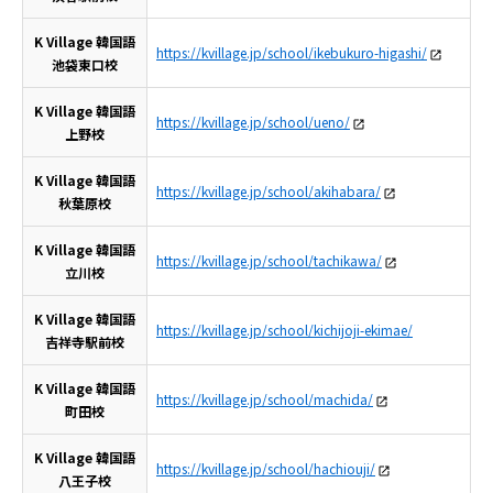
K Village 韓国語
https://kvillage.jp/school/ikebukuro-higashi/
池袋東口校
K Village 韓国語
https://kvillage.jp/school/ueno/
上野校
K Village 韓国語
https://kvillage.jp/school/akihabara/
秋葉原校
K Village 韓国語
https://kvillage.jp/school/tachikawa/
立川校
K Village 韓国語
https://kvillage.jp/school/kichijoji-ekimae/
吉祥寺駅前校
K Village 韓国語
https://kvillage.jp/school/machida/
町田校
K Village 韓国語
https://kvillage.jp/school/hachiouji/
八王子校