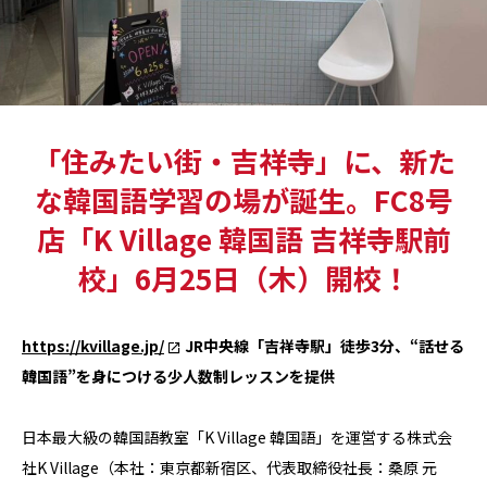
「住みたい街・吉祥寺」に、新た
な韓国語学習の場が誕生。FC8号
店「K Village 韓国語 吉祥寺駅前
校」6月25日（木）開校！
https://kvillage.jp/
JR中央線「吉祥寺駅」徒歩3分、“話せる
韓国語”を身につける少人数制レッスンを提供
日本最大級の韓国語教室「K Village 韓国語」を運営する株式会
社K Village（本社：東京都新宿区、代表取締役社長：桑原 元