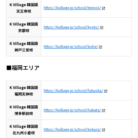
K Village 韓国語
https://kvillage.jp/school/tennoji/
天王寺校
K Village 韓国語
https://kvillage.jp/school/kyoto/
京都校
K Village 韓国語
https://kvillage.jp/school/kobe/
神戸三宮校
■福岡エリア
K Village 韓国語
https://kvillage.jp/school/fukuoka/
福岡天神校
K Village 韓国語
https://kvillage.jp/school/hakata/
博多駅前校
K Village 韓国語
https://kvillage.jp/school/kokura/
北九州小倉校