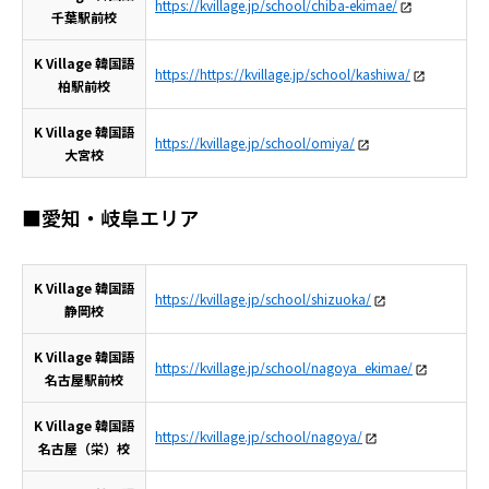
https://kvillage.jp/school/chiba-ekimae/
千葉駅前校
K Village 韓国語
https://https://kvillage.jp/school/kashiwa/
柏駅前校
K Village 韓国語
https://kvillage.jp/school/omiya/
大宮校
■愛知・岐阜エリア
K Village 韓国語
https://kvillage.jp/school/shizuoka/
静岡校
K Village 韓国語
https://kvillage.jp/school/nagoya_ekimae/
名古屋駅前校
K Village 韓国語
https://kvillage.jp/school/nagoya/
名古屋（栄）校