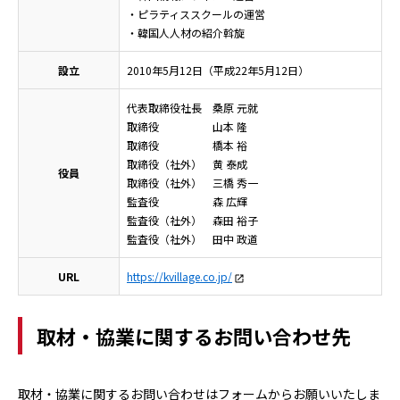
・ピラティススクールの運営
・韓国人人材の紹介斡旋
設立
2010年5月12日（平成22年5月12日）
代表取締役社長 桑原 元就
取締役 山本 隆
取締役 橋本 裕
取締役（社外） 黄 泰成
役員
取締役（社外） 三橋 秀一
監査役 森 広輝
監査役（社外） 森田 裕子
監査役（社外） 田中 政道
URL
https://kvillage.co.jp/
取材・協業に関するお問い合わせ先
取材・協業に関するお問い合わせはフォームからお願いいたしま