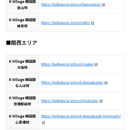
K Village 韓国語
https://kvillage.jp/school/kanayama/
金山校
K Village 韓国語
https://kvillage.jp/school/gifu/
岐阜校
■関西エリア
K Village 韓国語
https://kvillage.jp/school/osaka/
大阪校
K Village 韓国語
https://kvillage.jp/school/shinsaibashi/
なんば校
K Village 韓国語
https://kvillage.jp/school/kyobashi/
京橋駅前校
K Village 韓国語
https://kvillage.jp/school/shinsaibashi-honmachi/
心斎橋校