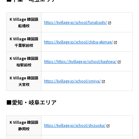
K Village 韓国語
https://kvillage.jp/school/funabashi/
船橋校
K Village 韓国語
https://kvillage.jp/school/chiba-ekimae/
千葉駅前校
K Village 韓国語
https://https://kvillage.jp/school/kashiwa/
柏駅前校
K Village 韓国語
https://kvillage.jp/school/omiya/
大宮校
■愛知・岐阜エリア
K Village 韓国語
https://kvillage.jp/school/shizuoka/
静岡校