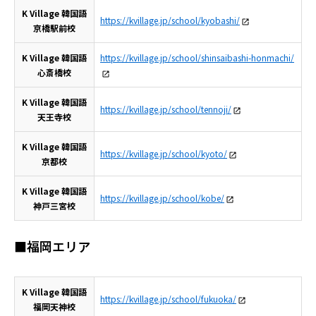
K Village 韓国語
https://kvillage.jp/school/kyobashi/
京橋駅前校
K Village 韓国語
https://kvillage.jp/school/shinsaibashi-honmachi/
心斎橋校
K Village 韓国語
https://kvillage.jp/school/tennoji/
天王寺校
K Village 韓国語
https://kvillage.jp/school/kyoto/
京都校
K Village 韓国語
https://kvillage.jp/school/kobe/
神戸三宮校
■福岡エリア
K Village 韓国語
https://kvillage.jp/school/fukuoka/
福岡天神校