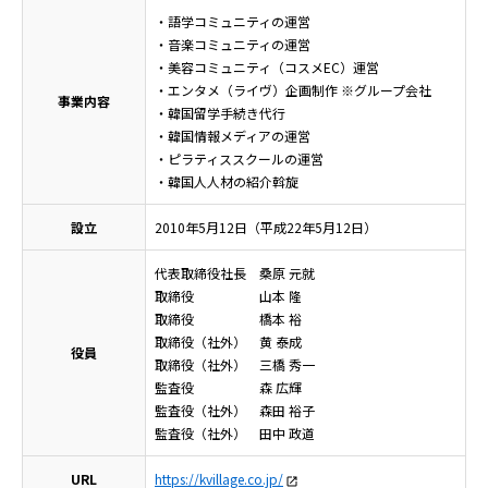
・語学コミュニティの運営
・音楽コミュニティの運営
・美容コミュニティ（コスメEC）運営
・エンタメ（ライヴ）企画制作 ※グループ会社
事業内容
・韓国留学手続き代行
・韓国情報メディアの運営
・ピラティススクールの運営
・韓国人人材の紹介斡旋
設立
2010年5月12日（平成22年5月12日）
代表取締役社長 桑原 元就
取締役 山本 隆
取締役 橋本 裕
取締役（社外） 黄 泰成
役員
取締役（社外） 三橋 秀一
監査役 森 広輝
監査役（社外） 森田 裕子
監査役（社外） 田中 政道
URL
https://kvillage.co.jp/