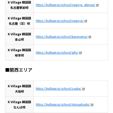
K Village 韓国語
https://kvillage.jp/school/nagoya_ekimae/
名古屋駅前校
K Village 韓国語
https://kvillage.jp/school/nagoya/
名古屋（栄）校
K Village 韓国語
https://kvillage.jp/school/kanayama/
金山校
K Village 韓国語
https://kvillage.jp/school/gifu/
岐阜校
■関西エリア
K Village 韓国語
https://kvillage.jp/school/osaka/
大阪校
K Village 韓国語
https://kvillage.jp/school/shinsaibashi/
なんば校