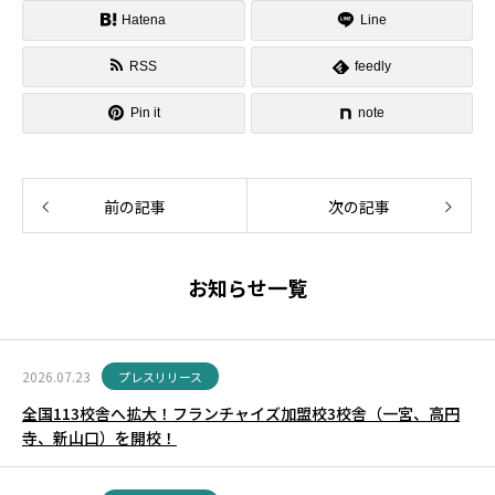
Hatena
Line
RSS
feedly
Pin it
note
前の記事
次の記事
お知らせ一覧
2026.07.23
プレスリリース
全国113校舎へ拡大！フランチャイズ加盟校3校舎（一宮、高円
寺、新山口）を開校！