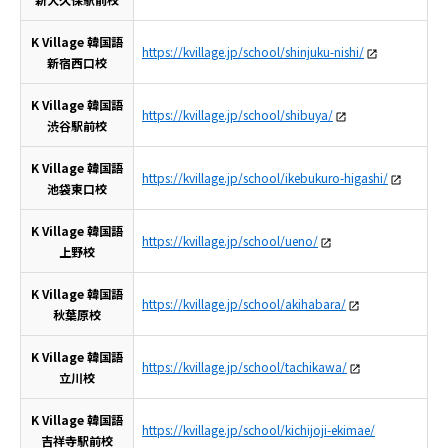
K Village 韓国語
https://kvillage.jp/school/shinjuku-nishi/
新宿西口校
K Village 韓国語
https://kvillage.jp/school/shibuya/
渋谷駅前校
K Village 韓国語
https://kvillage.jp/school/ikebukuro-higashi/
池袋東口校
K Village 韓国語
https://kvillage.jp/school/ueno/
上野校
K Village 韓国語
https://kvillage.jp/school/akihabara/
秋葉原校
K Village 韓国語
https://kvillage.jp/school/tachikawa/
立川校
K Village 韓国語
https://kvillage.jp/school/kichijoji-ekimae/
吉祥寺駅前校