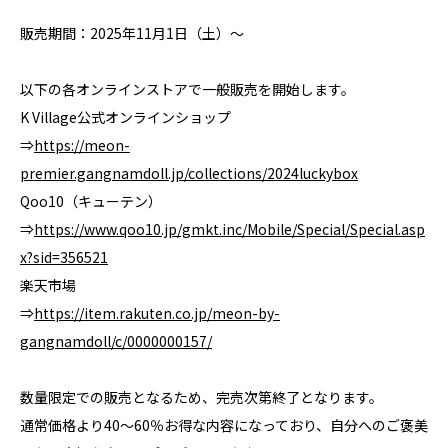
販売期間：2025年11月1日（土）～
以下の各オンラインストアで一般販売を開始します。
K Village公式オンラインショップ
⇒
https://meon-
premier.gangnamdoll.jp/collections/2024luckybox
Qoo10（キューテン）
⇒
https://www.qoo10.jp/gmkt.inc/Mobile/Special/Special.asp
x?sid=356521
楽天市場
⇒
https://item.rakuten.co.jp/meon-by-
gangnamdoll/c/0000000157/
数量限定での販売となるため、完売次第終了となります。
通常価格より40～60％お得な内容になっており、自分へのご褒美