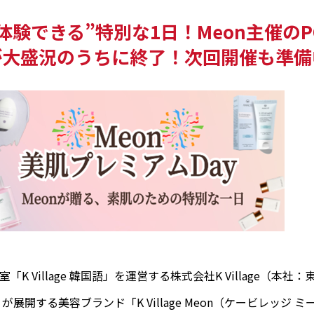
体験できる”特別な1日！Meon主催のPO
が大盛況のうちに終了！次回開催も準備
K Village 韓国語」を運営する株式会社K Village（本
展開する美容ブランド「K Village Meon（ケービレッジ ミ