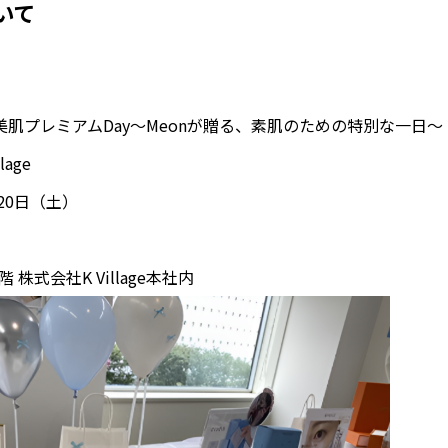
いて
美肌プレミアムDay～Meonが贈る、素肌のための特別な一日～
age
20日（土）
株式会社K Village本社内