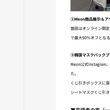
②Meon商品展示＆
普段はオンライン限定
で最大90％オフとな
➂韓国マスクパックプ
Meon公式Insta
た。
くじ引きボックスに直
シートマスクくじ引き
▼来場者の声（一