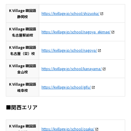
K Village 韓国語
https://kvillage.jp/school/shizuoka/
静岡校
K Village 韓国語
https://kvillage.jp/school/nagoya_ekimae/
名古屋駅前校
K Village 韓国語
https://kvillage.jp/school/nagoya/
名古屋（栄）校
K Village 韓国語
https://kvillage.jp/school/kanayama/
金山校
K Village 韓国語
https://kvillage.jp/school/gifu/
岐阜校
■関西エリア
K Village 韓国語
https://kvillage.jp/school/osaka/