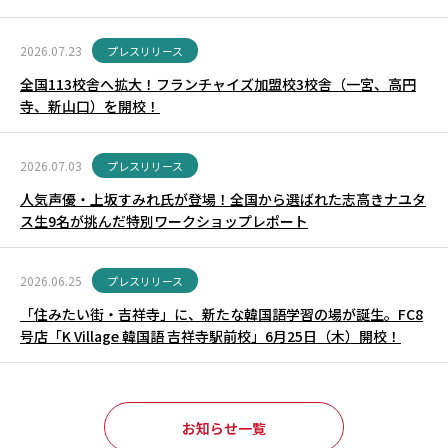
2026.07.23
プレスリリース
全国113校舎へ拡大！フランチャイズ加盟校3校舎（一宮、高円
寺、新山口）を開校！
2026.07.03
プレスリリース
人気声優・上坂すみれ氏が登場！全国から選ばれた志高きナユタ
ス生9名が挑んだ特別ワークショップレポート
2026.06.25
プレスリリース
「住みたい街・吉祥寺」に、新たな韓国語学習の場が誕生。FC8
号店「K Village 韓国語 吉祥寺駅前校」6月25日（木）開校！
お知らせ一覧