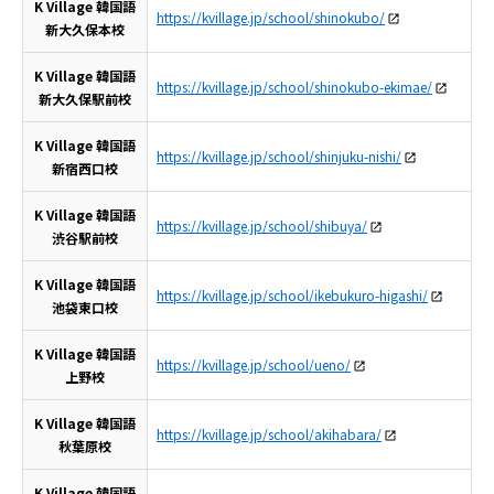
K Village 韓国語
https://kvillage.jp/school/shinokubo/
新大久保本校
K Village 韓国語
https://kvillage.jp/school/shinokubo-ekimae/
新大久保駅前校
K Village 韓国語
https://kvillage.jp/school/shinjuku-nishi/
新宿西口校
K Village 韓国語
https://kvillage.jp/school/shibuya/
渋谷駅前校
K Village 韓国語
https://kvillage.jp/school/ikebukuro-higashi/
池袋東口校
K Village 韓国語
https://kvillage.jp/school/ueno/
上野校
K Village 韓国語
https://kvillage.jp/school/akihabara/
秋葉原校
K Village 韓国語