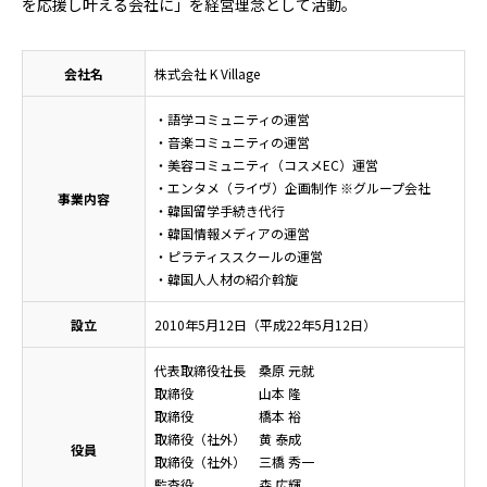
を応援し叶える会社に」を経営理念として活動。
会社名
株式会社 K Village
・語学コミュニティの運営
・音楽コミュニティの運営
・美容コミュニティ（コスメEC）運営
・エンタメ（ライヴ）企画制作 ※グループ会社
事業内容
・韓国留学手続き代行
・韓国情報メディアの運営
・ピラティススクールの運営
・韓国人人材の紹介斡旋
設立
2010年5月12日（平成22年5月12日）
代表取締役社長 桑原 元就
取締役 山本 隆
取締役 橋本 裕
取締役（社外） 黄 泰成
役員
取締役（社外） 三橋 秀一
監査役 森 広輝