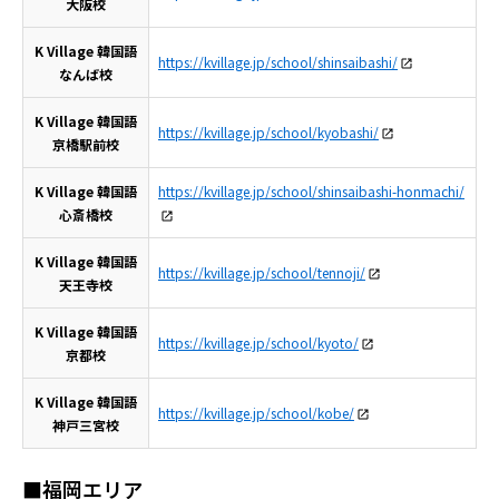
大阪校
K Village 韓国語
https://kvillage.jp/school/shinsaibashi/
なんば校
K Village 韓国語
https://kvillage.jp/school/kyobashi/
京橋駅前校
K Village 韓国語
https://kvillage.jp/school/shinsaibashi-honmachi/
心斎橋校
K Village 韓国語
https://kvillage.jp/school/tennoji/
天王寺校
K Village 韓国語
https://kvillage.jp/school/kyoto/
京都校
K Village 韓国語
https://kvillage.jp/school/kobe/
神戸三宮校
■福岡エリア