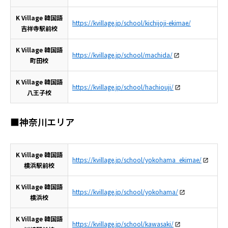
K Village 韓国語
https://kvillage.jp/school/kichijoji-ekimae/
吉祥寺駅前校
K Village 韓国語
https://kvillage.jp/school/machida/
町田校
K Village 韓国語
https://kvillage.jp/school/hachiouji/
八王子校
■神奈川エリア
K Village 韓国語
https://kvillage.jp/school/yokohama_ekimae/
横浜駅前校
K Village 韓国語
https://kvillage.jp/school/yokohama/
横浜校
K Village 韓国語
https://kvillage.jp/school/kawasaki/