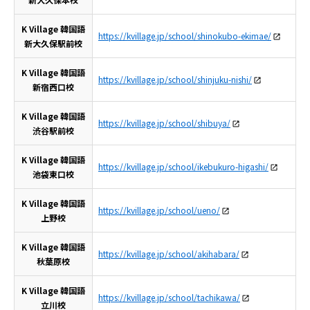
K Village 韓国語
https://kvillage.jp/school/shinokubo-ekimae/
新大久保駅前校
K Village 韓国語
https://kvillage.jp/school/shinjuku-nishi/
新宿西口校
K Village 韓国語
https://kvillage.jp/school/shibuya/
渋谷駅前校
K Village 韓国語
https://kvillage.jp/school/ikebukuro-higashi/
池袋東口校
K Village 韓国語
https://kvillage.jp/school/ueno/
上野校
K Village 韓国語
https://kvillage.jp/school/akihabara/
秋葉原校
K Village 韓国語
https://kvillage.jp/school/tachikawa/
立川校