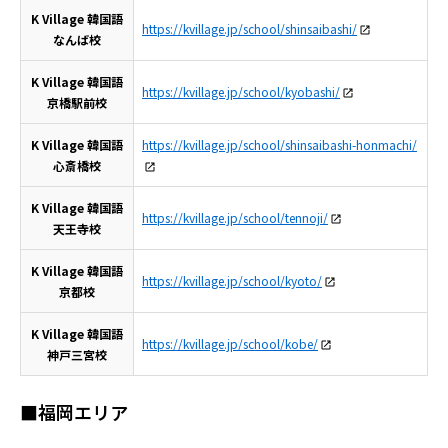
K Village 韓国語
https://kvillage.jp/school/shinsaibashi/
なんば校
K Village 韓国語
https://kvillage.jp/school/kyobashi/
京橋駅前校
K Village 韓国語
https://kvillage.jp/school/shinsaibashi-honmachi/
心斎橋校
K Village 韓国語
https://kvillage.jp/school/tennoji/
天王寺校
K Village 韓国語
https://kvillage.jp/school/kyoto/
京都校
K Village 韓国語
https://kvillage.jp/school/kobe/
神戸三宮校
■福岡エリア