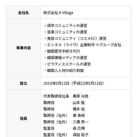
会社名
株式会社 K Village
・語学コミュニティの運営
・音楽コミュニティの運営
・美容コミュニティ（コスメEC）運営
・エンタメ（ライヴ）企画制作 ※グループ会社
事業内容
・韓国留学手続き代行
・韓国情報メディアの運営
・ピラティススクールの運営
・韓国人人材の紹介斡旋
設立
2010年5月12日（平成22年5月12日）
代表取締役社長 桑原 元就
取締役 山本 隆
取締役 橋本 裕
取締役（社外） 黄 泰成
役員
取締役（社外） 三橋 秀一
監査役 森 広輝
監査役（社外） 森田 裕子