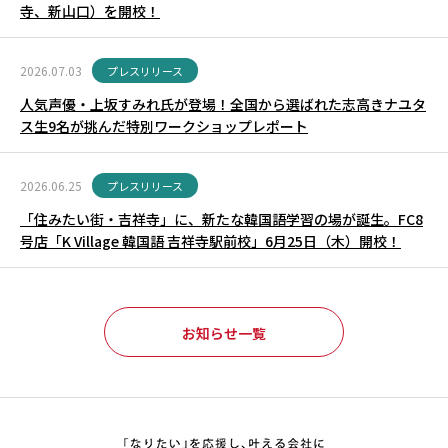
寺、新山口）を開校！
2026.07.03
プレスリリース
人気声優・上坂すみれ氏が登場！全国から選ばれた志高きナユタ
ス生9名が挑んだ特別ワークショップレポート
2026.06.25
プレスリリース
「住みたい街・吉祥寺」に、新たな韓国語学習の場が誕生。FC8
号店「K Village 韓国語 吉祥寺駅前校」6月25日（木）開校！
お知らせ一覧