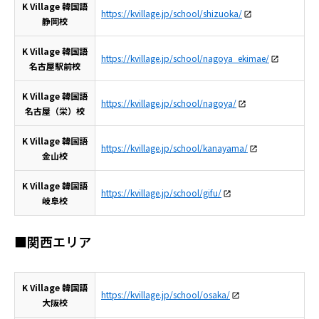
K Village 韓国語
https://kvillage.jp/school/shizuoka/
静岡校
K Village 韓国語
https://kvillage.jp/school/nagoya_ekimae/
名古屋駅前校
K Village 韓国語
https://kvillage.jp/school/nagoya/
名古屋（栄）校
K Village 韓国語
https://kvillage.jp/school/kanayama/
金山校
K Village 韓国語
https://kvillage.jp/school/gifu/
岐阜校
■関西エリア
K Village 韓国語
https://kvillage.jp/school/osaka/
大阪校