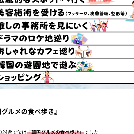
国グルメの食べ歩き』
の24票で位は
「韓国グルメの食べ歩き」
でした。