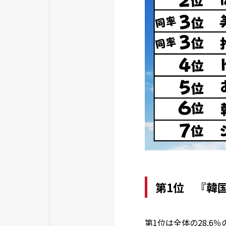
第1位 『韓
第1位は全体の28.6％