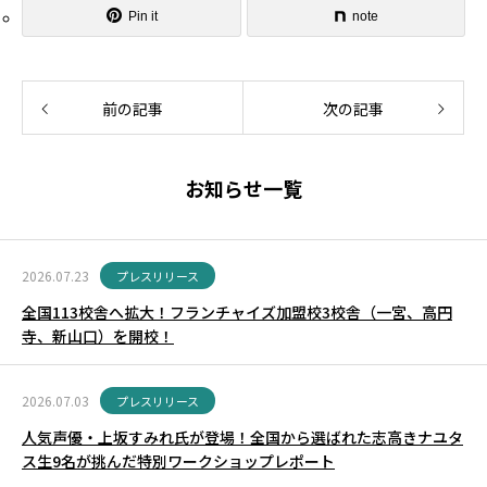
Pin it
note
前の記事
次の記事
お知らせ一覧
2026.07.23
プレスリリース
全国113校舎へ拡大！フランチャイズ加盟校3校舎（一宮、高円
寺、新山口）を開校！
2026.07.03
プレスリリース
人気声優・上坂すみれ氏が登場！全国から選ばれた志高きナユタ
ス生9名が挑んだ特別ワークショップレポート